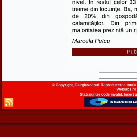
nivel. În restul celor 3
treime din locuinţe. Ba, 
de 20% din gospodări
calamităţilor. Din pr
majoritatea prezintă un r
Marcela Petcu
Publ
© Copyright, Giurgiuveanul. Reproducerea totala 
Weblabs.ro
Statcounter code invalid. Insert a