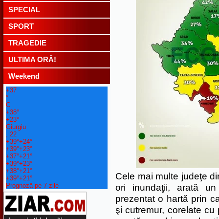
SPECIAL
SPORT
TRAGEDIE
ULTIMA ORĂ!
Weekend
+
37
°
C
+
38°
+
23°
Giurgiu
, 22
+
39°
+
24°
+
39°
+
23°
+
37°
+
21°
+
39°
+
23°
+
38°
+
21°
Cele mai multe judeţe di
+
39°
+
21°
Prognoză pe 7 zile
ori inundaţii, arată u
prezentat o hartă prin ca
şi cutremur, corelate cu 