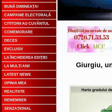
BUNĂ DIMINEAŢA!
CAMPANIE ELECTORALĂ
CITITORII AU CUVÂNTUL
COMEMORARE
DECES
EXCLUSIV
LA ÎNCHIDEREA EDIŢIEI
Giurgiu, un
LA MULŢI ANI!
LATEST NEWS
OPINIA MEA
REALITATE
REMEMBER
SENZAŢIONAL