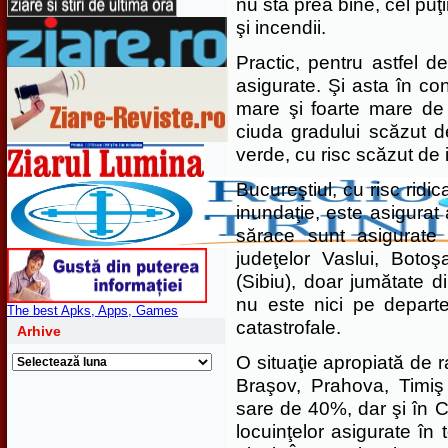
nu stă prea bine, cel puţ
şi incendii.
Practic, pentru astfel d
asigurate. Şi asta în co
mare şi foarte mare de
ciuda gradului scăzut d
verde, cu risc scăzut de 
Bucureştiul, cu risc ridic
inundaţie, este asigurat
sărace sunt asigurate
judeţelor Vaslui, Boto
(Sibiu), doar jumătate di
nu este nici pe departe
The best Apks, Apps, Games
catastrofale.
Arhive
O situaţie apropiată de r
Arhive
Braşov, Prahova, Timiş
sare de 40%, dar şi în C
locuinţelor asigurate în 